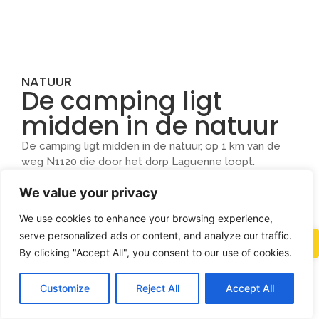
NATUUR
De camping ligt
midden in de natuur
De camping ligt midden in de natuur, op 1 km van de
weg N1120 die door het dorp Laguenne loopt.
De Engelse eigenaren kunnen je voor en tijdens je
We value your privacy
verblijf alle informatie geven die je nodig hebt in het
Engels of Frans.
We use cookies to enhance your browsing experience,
De camping ligt op 300 meter hoogte.
serve personalized ads or content, and analyze our traffic.
Er is een grote supermarkt in de buurt (in Laguenne
By clicking "Accept All", you consent to our use of cookies.
zelf).
Bij de receptie van de camping is een telefooncel
Customize
Reject All
Accept All
beschikbaar. Elektriciteit (6A) is beschikbaar op alle
kampeerplaatsen.