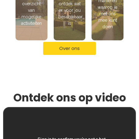
manieren
overzicht
ontdek wat
waarop je
van
er voor jou
met ons
mogelijke
beschikbaar
mee kunt
activiteiten
is
doen
Over ons
Ontdek ons op video