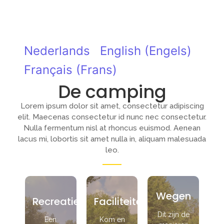
Nederlands
English
(
Engels
)
Français
(
Frans
)
De camping
Lorem ipsum dolor sit amet, consectetur adipiscing
elit. Maecenas consectetur id nunc nec consectetur.
Nulla fermentum nisl at rhoncus euismod. Aenean
lacus mi, lobortis sit amet nulla in, aliquam malesuada
leo.
Wegen
Recreatie
Faciliteiten
Dit zijn de
Een
Kom en