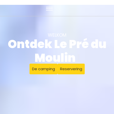
WELKOM
Ontdek Le Pré du
Moulin
|
De camping
Reservering